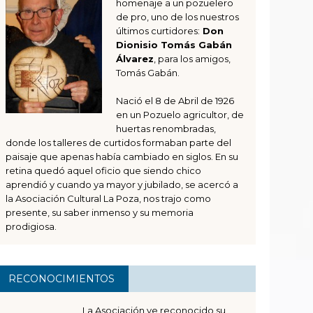
homenaje a un pozuelero
de pro, uno de los nuestros
últimos curtidores:
Don
Dionisio Tomás Gabán
Álvarez
, para los amigos,
Tomás Gabán.
Nació el 8 de Abril de 1926
en un Pozuelo agricultor, de
huertas renombradas,
donde los talleres de curtidos formaban parte del
paisaje que apenas había cambiado en siglos. En su
retina quedó aquel oficio que siendo chico
aprendió y cuando ya mayor y jubilado, se acercó a
la Asociación Cultural La Poza, nos trajo como
presente, su saber inmenso y su memoria
prodigiosa.
RECONOCIMIENTOS
La Asociación ve reconocido su